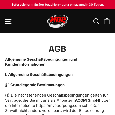
Direkt
Sofort sichern. Später bezahlen – ganz entspannt in 30 Tagen.
zum
Pause
Inhalt
Diashow
Seitennavigation
Suche
W
AGB
Allgemeine Geschäftsbedingungen und
Kundeninformationen
I. Allgemeine Geschäftsbedingungen
§ 1 Grundlegende Bestimmungen
(1)
Die nachstehenden Geschäftsbedingungen gelten für
Verträge, die Sie mit uns als Anbieter
(ACOM GmbH)
über
die Internetseite https://mybeerpong.com schließen.
Soweit nicht anders vereinbart, wird der Einbeziehung